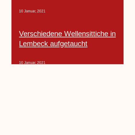
10 Januar, 2021
Verschiedene Wellensittiche in
Lembeck aufgetaucht
10 Januar, 2021
Porte-Projekt
„Lindenplätzchen-
Verschönerung“ beginnt in
Kürze
10 Januar, 2021