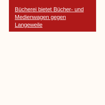
Bücherei bietet Bücher- und
Medienwagen gegen
Langeweile
23 Januar, 2021
Baumfällarbeiten an Rekener-
und Lembecker Straße
24 Januar, 2021
Lembecker können
Zukunftswünsche bewerten