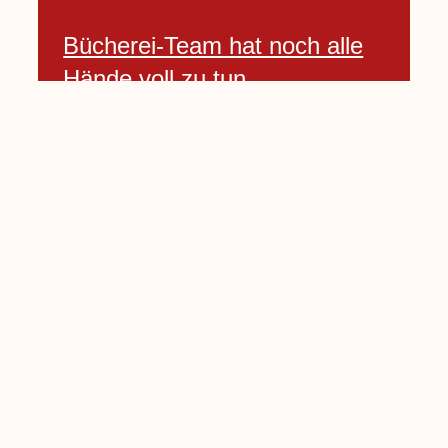
Bücherei-Team hat noch alle
Hände voll zu tun
3 April, 2021
Neues Banner begrüßt am
Willkommenshügel
3 April, 2021
Lembecker Stiftung bietet
Corona-Schnelltest für Kinder