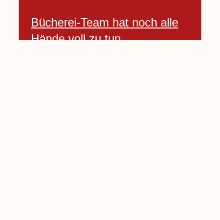
Bücherei-Team hat noch alle
Hände voll zu tun
3 April, 2021
Neues Banner begrüßt am
Willkommenshügel
3 April, 2021
Lembecker Stiftung bietet
Corona-Schnelltest für Kinder