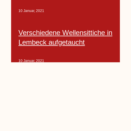
10 Januar, 2021
Verschiedene Wellensittiche in
Lembeck aufgetaucht
10 Januar, 2021
Porte-Projekt
„Lindenplätzchen-
Verschönerung“ beginnt in
Kürze
10 Januar, 2021