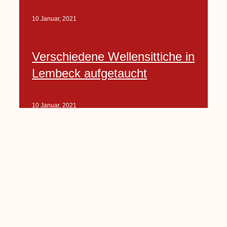
10 Januar, 2021
Verschiedene Wellensittiche in
Lembeck aufgetaucht
10 Januar, 2021
Porte-Projekt
„Lindenplätzchen-
Verschönerung“ beginnt in
Kürze
10 Januar, 2021