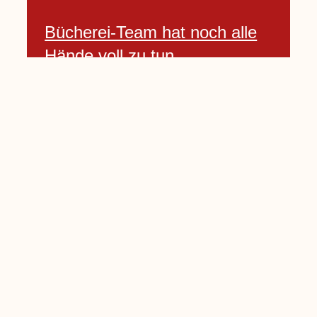
Bücherei-Team hat noch alle
Hände voll zu tun
3 April, 2021
Neues Banner begrüßt am
Willkommenshügel
3 April, 2021
Lembecker Stiftung bietet
Corona-Schnelltest für Kinder