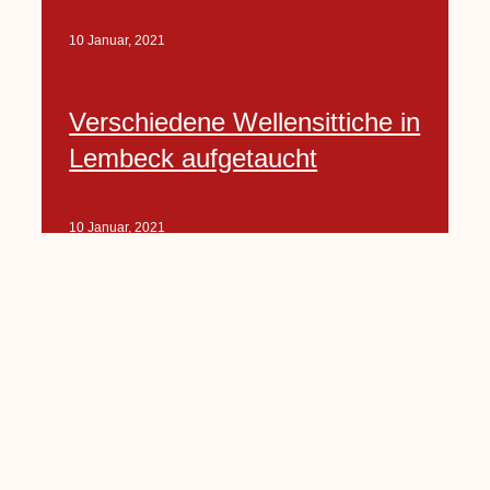
10 Januar, 2021
Verschiedene Wellensittiche in
Lembeck aufgetaucht
10 Januar, 2021
Porte-Projekt
„Lindenplätzchen-
Verschönerung“ beginnt in
Kürze
10 Januar, 2021