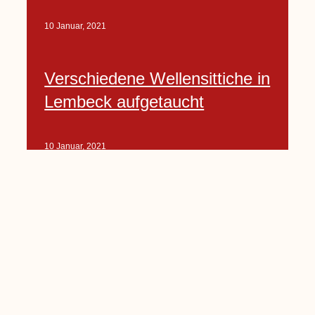
10 Januar, 2021
Verschiedene Wellensittiche in
Lembeck aufgetaucht
10 Januar, 2021
Porte-Projekt
„Lindenplätzchen-
Verschönerung“ beginnt in
Kürze
10 Januar, 2021