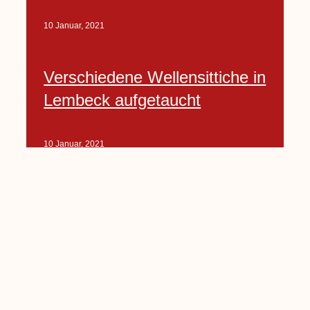
10 Januar, 2021
Verschiedene Wellensittiche in
Lembeck aufgetaucht
10 Januar, 2021
Porte-Projekt
„Lindenplätzchen-
Verschönerung“ beginnt in
Kürze
10 Januar, 2021