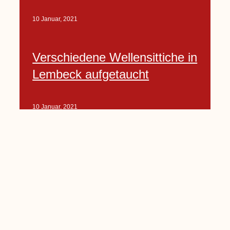
10 Januar, 2021
Verschiedene Wellensittiche in
Lembeck aufgetaucht
10 Januar, 2021
Porte-Projekt
„Lindenplätzchen-
Verschönerung“ beginnt in
Kürze
10 Januar, 2021