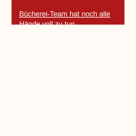
Bücherei-Team hat noch alle
Hände voll zu tun
3 April, 2021
Neues Banner begrüßt am
Willkommenshügel
3 April, 2021
Lembecker Stiftung bietet
Corona-Schnelltest für Kinder