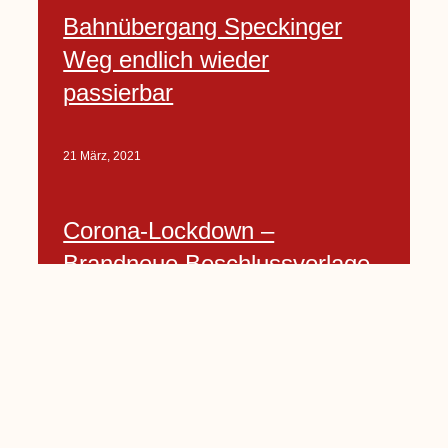
Bahnübergang Speckinger
Weg endlich wieder
passierbar
21 März, 2021
Corona-Lockdown –
Brandneue Beschlussvorlage
21 März, 2021
Seite
1
…
Seite
6
Seite
7
Seite
8