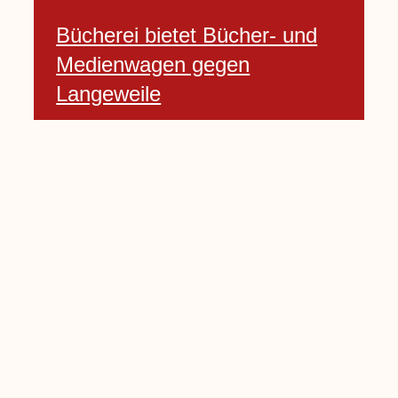
Bücherei bietet Bücher- und
Medienwagen gegen
Langeweile
23 Januar, 2021
Baumfällarbeiten an Rekener-
und Lembecker Straße
24 Januar, 2021
Lembecker können
Zukunftswünsche bewerten