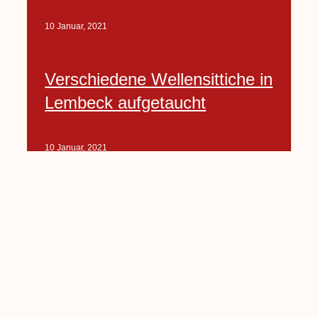
10 Januar, 2021
Verschiedene Wellensittiche in
Lembeck aufgetaucht
10 Januar, 2021
Porte-Projekt
„Lindenplätzchen-
Verschönerung“ beginnt in
Kürze
10 Januar, 2021