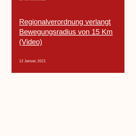
Regionalverordnung verlangt
Bewegungsradius von 15 Km
(Video)
12 Januar, 2021
KÖB St. Laurentius bietet
einen Abholservice für Medien
an
12 Januar, 2021
Seite
1
Seite
2
Seite
3