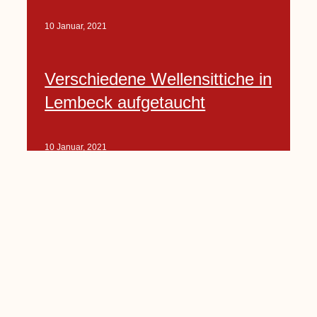
10 Januar, 2021
Verschiedene Wellensittiche in
Lembeck aufgetaucht
10 Januar, 2021
Porte-Projekt
„Lindenplätzchen-
Verschönerung“ beginnt in
Kürze
10 Januar, 2021