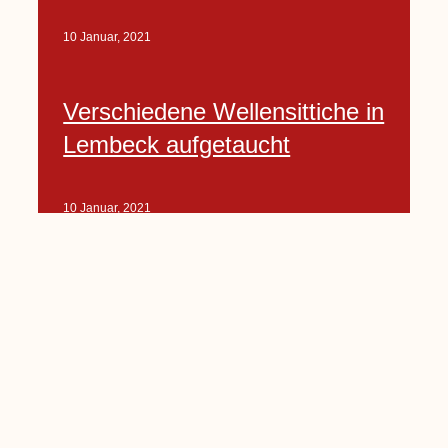
10 Januar, 2021
Verschiedene Wellensittiche in
Lembeck aufgetaucht
10 Januar, 2021
Porte-Projekt
„Lindenplätzchen-
Verschönerung“ beginnt in
Kürze
10 Januar, 2021