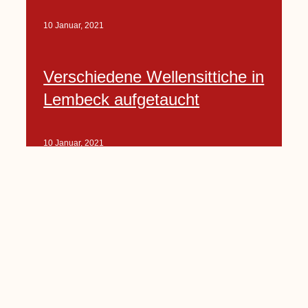
10 Januar, 2021
Verschiedene Wellensittiche in
Lembeck aufgetaucht
10 Januar, 2021
Porte-Projekt
„Lindenplätzchen-
Verschönerung“ beginnt in
Kürze
10 Januar, 2021