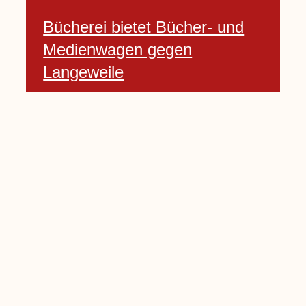
Bücherei bietet Bücher- und
Medienwagen gegen
Langeweile
23 Januar, 2021
Baumfällarbeiten an Rekener-
und Lembecker Straße
24 Januar, 2021
Lembecker können
Zukunftswünsche bewerten