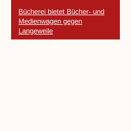
Bücherei bietet Bücher- und
Medienwagen gegen
Langeweile
23 Januar, 2021
Baumfällarbeiten an Rekener-
und Lembecker Straße
24 Januar, 2021
Lembecker können
Zukunftswünsche bewerten