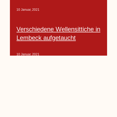
10 Januar, 2021
Verschiedene Wellensittiche in
Lembeck aufgetaucht
10 Januar, 2021
Porte-Projekt
„Lindenplätzchen-
Verschönerung“ beginnt in
Kürze
10 Januar, 2021