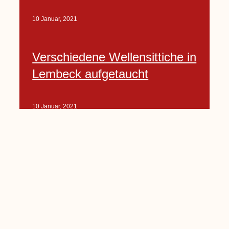
10 Januar, 2021
Verschiedene Wellensittiche in
Lembeck aufgetaucht
10 Januar, 2021
Porte-Projekt
„Lindenplätzchen-
Verschönerung“ beginnt in
Kürze
10 Januar, 2021