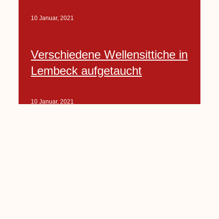
10 Januar, 2021
Verschiedene Wellensittiche in
Lembeck aufgetaucht
10 Januar, 2021
Porte-Projekt
„Lindenplätzchen-
Verschönerung“ beginnt in
Kürze
10 Januar, 2021