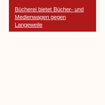
Bücherei bietet Bücher- und
Medienwagen gegen
Langeweile
23 Januar, 2021
Baumfällarbeiten an Rekener-
und Lembecker Straße
24 Januar, 2021
Lembecker können
Zukunftswünsche bewerten