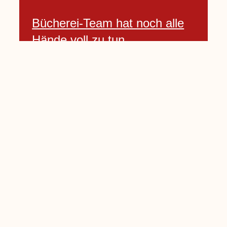
Bücherei-Team hat noch alle
Hände voll zu tun
3 April, 2021
Neues Banner begrüßt am
Willkommenshügel
3 April, 2021
Lembecker Stiftung bietet
Corona-Schnelltest für Kinder