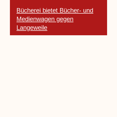
Bücherei bietet Bücher- und
Medienwagen gegen
Langeweile
23 Januar, 2021
Baumfällarbeiten an Rekener-
und Lembecker Straße
24 Januar, 2021
Lembecker können
Zukunftswünsche bewerten