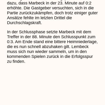
dazu, dass Marbeck in der 23. Minute auf 0:2
erhöhte. Die Gastgeber versuchten, sich in die
Partie zurückzukämpfen, doch trotz einiger guter
Ansätze fehlte im letzten Drittel die
Durchschlagskraft.
In der Schlussphase setzte Marbeck mit dem
Treffer in der 88. Minute den Schlusspunkt zum
0:3. Am Ende stand eine bittere Heimniederlage,
die es nun schnell abzuhaken gilt. Lembeck
muss sich nun wieder sammeln, um in den
kommenden Spielen zurück in die Erfolgsspur
zu finden.
Spielbericht: SG Schermbeck/
Lembeck – SG Preußen Gladbeck
(Endstand 14:0)
Sonntag, 16.03.2025 – 17:00 Uhr
Am vergangenen Spieltag trat unsere
Mannschaft der SG Schermbeck/Lembeck