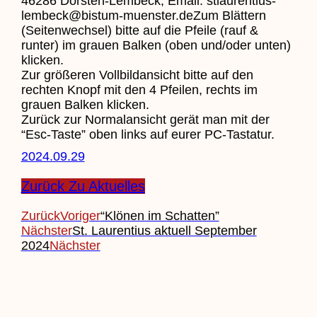
46286 Dorsten-Lembeck, Email: stlaurentius-
lembeck@bistum-muenster.deZum Blättern
(Seitenwechsel) bitte auf die Pfeile (rauf &
runter) im grauen Balken (oben und/oder unten)
klicken.
Zur größeren Vollbildansicht bitte auf den
rechten Knopf mit den 4 Pfeilen, rechts im
grauen Balken klicken.
Zurück zur Normalansicht gerät man mit der
“Esc-Taste” oben links auf eurer PC-Tastatur.
2024.09.29
Zurück Zu Aktuelles
Zurück
Voriger
“Klönen im Schatten”
Nächster
St. Laurentius aktuell September
2024
Nächster