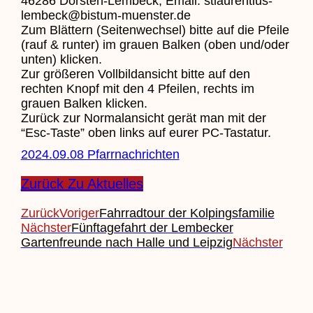
46286 Dorsten-Lembeck, Email: stlaurentius-
lembeck@bistum-muenster.de
Zum Blättern (Seitenwechsel) bitte auf die Pfeile
(rauf & runter) im grauen Balken (oben und/oder
unten) klicken.
Zur größeren Vollbildansicht bitte auf den
rechten Knopf mit den 4 Pfeilen, rechts im
grauen Balken klicken.
Zurück zur Normalansicht gerät man mit der
“Esc-Taste” oben links auf eurer PC-Tastatur.
2024.09.08 Pfarrnachrichten
Zurück Zu Aktuelles
Zurück
Voriger
Fahrradtour der Kolpingsfamilie
Nächster
Fünftagefahrt der Lembecker
Gartenfreunde nach Halle und Leipzig
Nächster