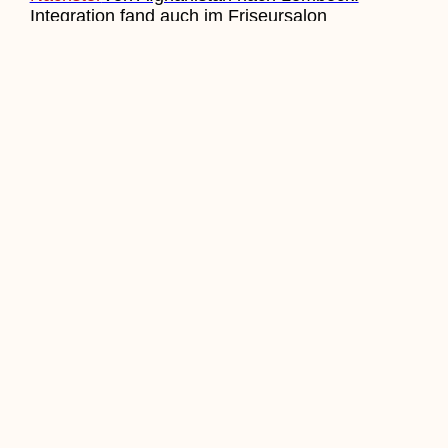
Integration fand auch im Friseursalon
statt
Nächster
Beitrag Einreichen
Veranstaltung Einreichen