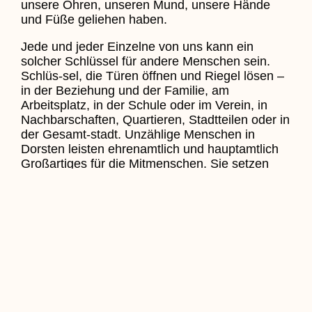
unsere Ohren, unseren Mund, unsere Hände
und Füße geliehen haben.
Jede und jeder Einzelne von uns kann ein
solcher Schlüssel für andere Menschen sein.
Schlüs-sel, die Türen öffnen und Riegel lösen –
in der Beziehung und der Familie, am
Arbeitsplatz, in der Schule oder im Verein, in
Nachbarschaften, Quartieren, Stadtteilen oder in
der Gesamt-stadt. Unzählige Menschen in
Dorsten leisten ehrenamtlich und hauptamtlich
Großartiges für die Mitmenschen. Sie setzen
ihre Schlüsselqualifikationen ein, um anderen
Menschen zu helfen oder ihnen eine Freude zu
machen. Sie nehmen sich selbst zurück und
werden gerade dadurch zu Schlüsseln.
Schenken damit Hoffnung und Zuversicht,
gerade auch in diesen dunklen Zeiten, wo
scheinbar nur das Schlechte die
Nachrichtenlage zu diktieren versucht.
All diese Menschen sind echte Geschenke und