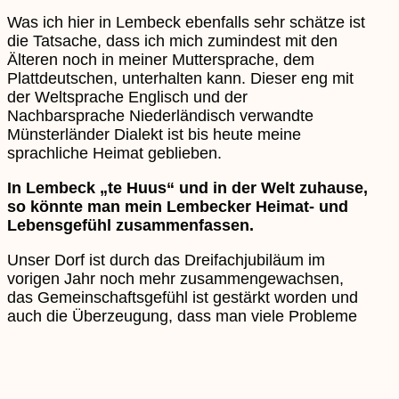
Was ich hier in Lembeck ebenfalls sehr schätze ist
die Tatsache, dass ich mich zumindest mit den
Älteren noch in meiner Muttersprache, dem
Plattdeutschen, unterhalten kann. Dieser eng mit
der Weltsprache Englisch und der
Nachbarsprache Niederländisch verwandte
Münsterländer Dialekt ist bis heute meine
sprachliche Heimat geblieben.
In Lembeck „te Huus“ und in der Welt zuhause,
so könnte man mein Lembecker Heimat- und
Lebensgefühl zusammenfassen.
Unser Dorf ist durch das Dreifachjubiläum im
vorigen Jahr noch mehr zusammengewachsen,
das Gemeinschaftsgefühl ist gestärkt worden und
auch die Überzeugung, dass man viele Probleme
selbst lösen kann, wenn man sie nur beherzt
genug anpackt. Ein gutes Bespiel dafür ist die
Porte, ein Bürgerforum, bei dem sich jede und
jeder einbringen und kreative Vorschläge zur