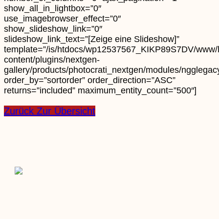
show_all_in_lightbox=”0″
use_imagebrowser_effect=”0″
show_slideshow_link=”0″
slideshow_link_text=”[Zeige eine Slideshow]”
template=”/is/htdocs/wp12537567_KIKP89S7DV/www/
content/plugins/nextgen-
gallery/products/photocrati_nextgen/modules/ngglegacy
order_by=”sortorder” order_direction=”ASC”
returns=”included” maximum_entity_count=”500″]
Zurück Zur Übersicht