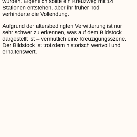
wurden. Eigentlich sollte ein Kreuzweg mit 14
Stationen entstehen, aber ihr früher Tod
verhinderte die Vollendung.
Aufgrund der altersbedingten Verwitterung ist nur
sehr schwer zu erkennen, was auf dem Bildstock
dargestellt ist – vermutlich eine Kreuzigungsszene.
Der Bildstock ist trotzdem historisch wertvoll und
erhaltenswert.
Die anderen vier Bildstöcke stehen in Endeln beim
Bauernhof Haane am Michaelisweg, auf dem Brink
beim Hof Hellenkamp, an der Ampelkreuzung in
der Dorfmitte beim Hof David-Spickermann und
auf der Heide am Hof Greiwing-Harks.
Bericht und Fotos: Ludwig Drüing
Zurück Zur Übersicht