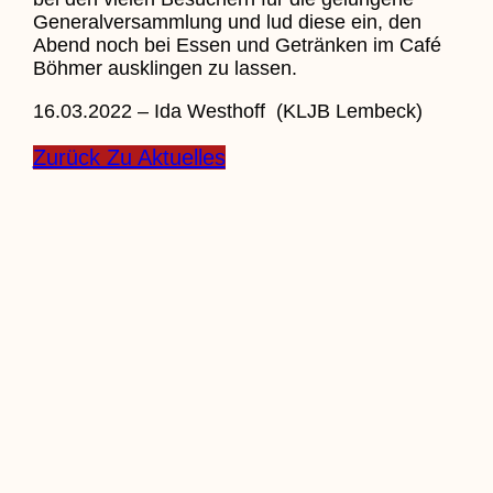
Generalversammlung und lud diese ein, den
Abend noch bei Essen und Getränken im Café
Böhmer ausklingen zu lassen.
16.03.2022 – Ida Westhoff (KLJB Lembeck)
Zurück Zu Aktuelles
Zurück
Voriger
Pfarrnachrichten vom 19.03. bis
27.03.2022
Nächster
Einladung zum Porte-Abend am
Montag, 21.03.2022
Nächster