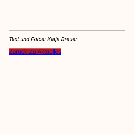
Text und Fotos: Katja Breuer
Zurück Zu Aktuelles
Zurück
Voriger
KöB St. Laurentius lädt zur
Lesung am 27. März 2025 ins Pfarrheim ein
Nächster
Pfarrnachrichten vom 08.03
-16.03.2025
Nächster